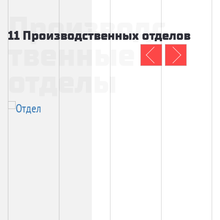
Производс
11 Производственных отделов
твенные
отделы