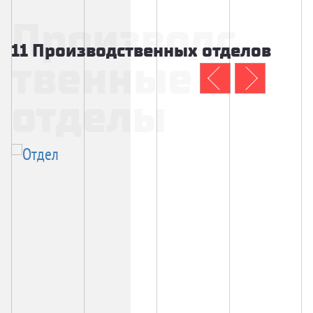
Производс
11 Производственных отделов
твенные
отделы