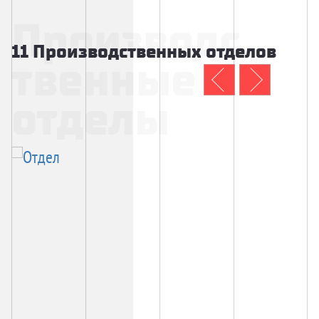
Производс
11 Производственных отделов
твенные
отделы