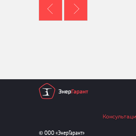
Консультаци
© ООО «ЭнерГарант»